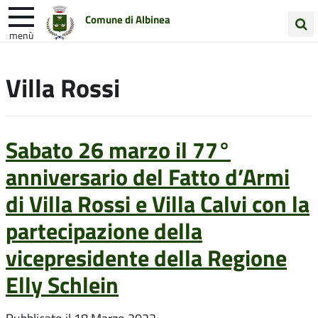
Comune di Albinea
menù
Cerca
Entra in Comune
Vivi Albinea
nel
Villa Rossi
sito
Unione Colline Matildiche
Sabato 26 marzo il 77°
anniversario del Fatto d’Armi
di Villa Rossi e Villa Calvi con la
partecipazione della
vicepresidente della Regione
Elly Schlein