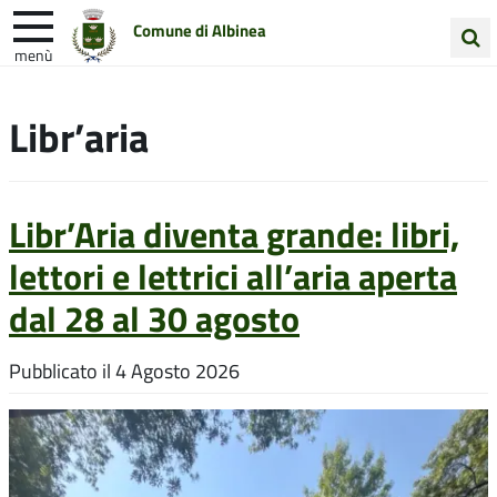
Comune di Albinea
menù
Cerca
Entra in Comune
Vivi Albinea
nel
Libr’aria
sito
Unione Colline Matildiche
Libr’Aria diventa grande: libri,
lettori e lettrici all’aria aperta
dal 28 al 30 agosto
Pubblicato il
4 Agosto 2026