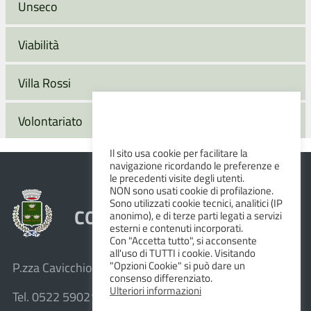
Unseco
Viabilità
Villa Rossi
Volontariato
Il sito usa cookie per facilitare la
navigazione ricordando le preferenze e
le precedenti visite degli utenti.
NON sono usati cookie di profilazione.
Sono utilizzati cookie tecnici, analitici (IP
COMUNE DI ALBINEA
anonimo), e di terze parti legati a servizi
esterni e contenuti incorporati.
Con "Accetta tutto", si acconsente
all'uso di TUTTI i cookie. Visitando
"Opzioni Cookie" si può dare un
P.zza Cavicchioni, 8 – 42020 Albinea (R.E.)
consenso differenziato.
Ulteriori informazioni
Tel. 0522 590211 – Fax 0522 590236