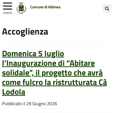
Comune di Albinea
menù
Cerca
Entra in Comune
Vivi Albinea
nel
Accoglienza
sito
Unione Colline Matildiche
Domenica 5 luglio
l’Inaugurazione di “Abitare
solidale”, il progetto che avrà
come fulcro la ristrutturata Cà
Lodola
Pubblicato il
29 Giugno 2026