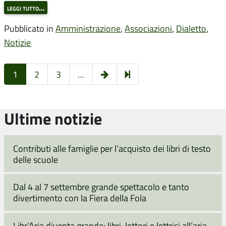
leggi tutto…
Pubblicato in
Amministrazione
,
Associazioni
,
Dialetto
,
Notizie
Pagina
7
1
2
3
…
successiva
Ultime notizie
Contributi alle famiglie per l’acquisto dei libri di testo
delle scuole
Dal 4 al 7 settembre grande spettacolo e tanto
divertimento con la Fiera della Fola
Libr’Aria diventa grande: libri, lettori e lettrici all’aria