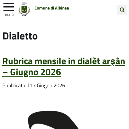
Comune di Albinea
menù
Cerca
Entra in Comune
Vivi Albinea
nel
Dialetto
sito
Unione Colline Matildiche
Rubrica mensile in dialèt arşân
– Giugno 2026
Pubblicato il
17 Giugno 2026