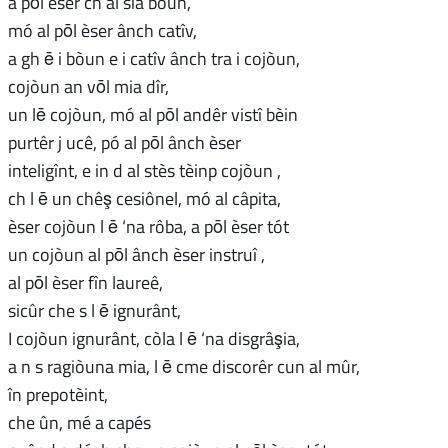
a pōl èser ch al sîa bòun,
mó al pōl èser ânch catîv,
a gh ē i bòun e i catîv ânch tra i cojòun,
cojòun an vōl mia dîr,
un lē cojòun, mó al pōl andêr vistî bèin
purtêr j ucê, pó al pōl ânch èser
inteligînt, e in d al stès tèinp cojòun ,
ch l ē un chêş cesiônel, mó al câpita,
èser cojòun l ē ‘na rôba, a pōl èser tót
un cojòun al pōl ânch èser instruî ,
al pōl èser fîn laureê,
sicûr che s l ē ignurânt,
I cojòun ignurânt, còla l ē ‘na disgrâşia,
a n s ragiòuna mia, l ē cme discorêr cun al mûr,
în prepotèint,
che ûn, mé a capés