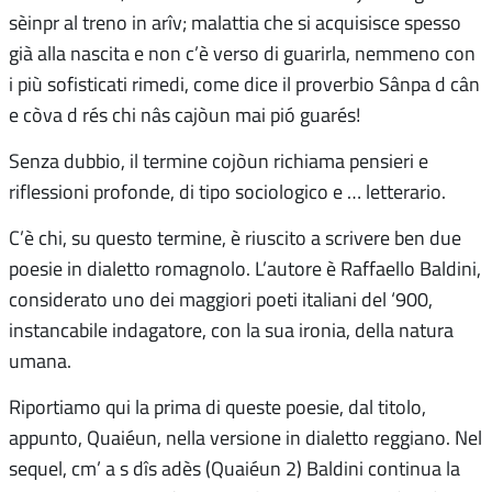
sèinpr al treno in arîv; malattia che si acquisisce spesso
già alla nascita e non c’è verso di guarirla, nemmeno con
i più sofisticati rimedi, come dice il proverbio Sânpa d cân
e còva d rés chi nâs cajòun mai pió guarés!
Senza dubbio, il termine cojòun richiama pensieri e
riflessioni profonde, di tipo sociologico e … letterario.
C’è chi, su questo termine, è riuscito a scrivere ben due
poesie in dialetto romagnolo. L’autore è Raffaello Baldini,
considerato uno dei maggiori poeti italiani del ‘900,
instancabile indagatore, con la sua ironia, della natura
umana.
Riportiamo qui la prima di queste poesie, dal titolo,
appunto, Quaiéun, nella versione in dialetto reggiano. Nel
sequel, cm’ a s dîs adès (Quaiéun 2) Baldini continua la