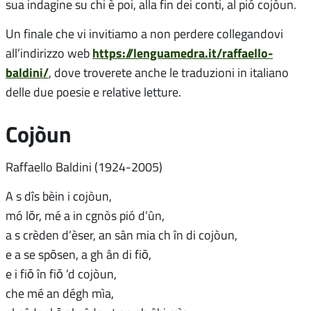
sua indagine su chi è poi, alla fin dei conti, al pió cojòun.
Un finale che vi invitiamo a non perdere collegandovi
https://lenguamedra.it/raffaello-
all’indirizzo web
baldini/
, dove troverete anche le traduzioni in italiano
delle due poesie e relative letture.
Cojòun
Raffaello Baldini (1924-2005)
A s dîs bèin i cojòun,
mó lōr, mé a in cgnòs pió d’ûn,
a s crèden d’èser, an sân mia ch în di cojòun,
e a se spōsen, a gh ân di fiō,
e i fiō în fiō ’d cojòun,
che mé an dégh mìa,