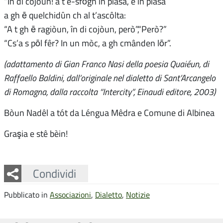
“În di cojòun! a t e-sfōgh in piâsa, e in piâsa
a gh ē quelchidûn ch al t’ascôlta:
“A t gh ē ragiòun, în di cojòun, però”,“Però?”
“Cs’a s pōl fêr? In un mòc, a gh cmânden lōr”.
(adattamento di Gian Franco Nasi della poesia Quaiéun, di
Raffaello Baldini, dall’originale nel dialetto di Sant’Arcangelo
di Romagna, dalla raccolta “Intercity”, Einaudi editore, 2003)
Bòun Nadêl a tót da Léngua Mêdra e Comune di Albinea
Graşia e stê bèin!
Facebook
Twitter
Whatsapp
Condividi
Pubblicato in
Associazioni
,
Dialetto
,
Notizie