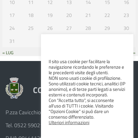
10
11
12
13
14
15
16
17
18
19
20
21
22
23
24
25
26
27
28
29
30
31
« LUG
SET »
Il sito usa cookie per facilitare la
navigazione ricordando le preferenze e
le precedenti visite degli utenti.
NON sono usati cookie di profilazione.
Sono utilizzati cookie tecnici, analitici (IP
COMUNE DI ALBINEA
anonimo), e di terze parti legati a servizi
esterni e contenuti incorporati.
Con "Accetta tutto", si acconsente
all'uso di TUTTI i cookie. Visitando
"Opzioni Cookie" si può dare un
P.zza Cavicchioni, 8 – 42020 Albinea (R.E.)
consenso differenziato.
Ulteriori informazioni
Tel. 0522 590211 – Fax 0522 590236