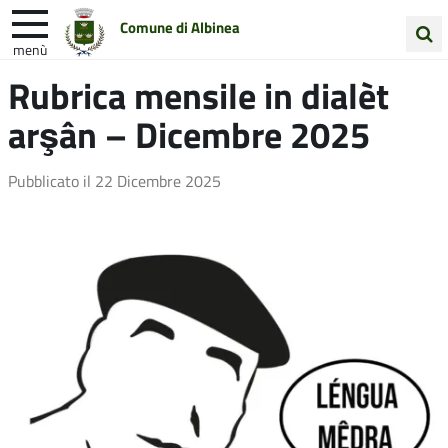
Comune di Albinea
menù
Cerca
Rubrica mensile in dialèt
Entra in Comune
Vivi Albinea
nel
arşân – Dicembre 2025
sito
Unione Colline Matildiche
Pubblicato il
22 Dicembre 2025