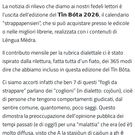
La notizia di rilievo che diamo ai nostri fedeli lettori è
l’uscita dell’edizione del 𝗧𝗶̂𝗻 𝗕𝗼̂𝘁𝗮 𝟮𝟬𝟮𝟲, il calendario
“strappapensieri”, che si può acquistare presso le edicole
o nelle migliori librerie, realizzata con i contenuti di
Léngua Mèdra.
Il contributo mensile per la rubrica dialettale ci è stato
ispirato dalla rilettura, fatta tutta d’un fiato, dei 365 modi
dire che abbiamo incluso in questa edizione del Tîn Bôta.
Ci siamo accorti infatti che ben 7 di questi “fogli da
strappare” parlano dei “coglioni” (in dialetto: cojòun), cioè
di persone che tengono comportamenti giudicati, dal
sentire comune, quantomeno, poco saggi. Questo
dimostra la preoccupazione dell’opinione pubblica dei
tempi passati (e di oggi!) per una “malattia” che era (ed è!)
molto diffusa, visto che A la stasiòun di cajòun a gh ē