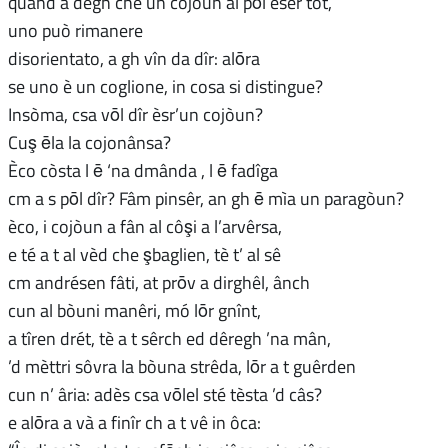
quând a dégh che un cojòun al pōl èser tót,
uno può rimanere
disorientato, a gh vîn da dîr: alōra
se uno è un coglione, in cosa si distingue?
Insòma, csa vōl dîr èsr’un cojòun?
Cuş ēla la cojonânsa?
Èco còsta l ē ‘na dmânda , l ē fadîga
cm a s pōl dîr? Fâm pinsêr, an gh ē mìa un paragòun?
èco, i cojòun a fân al côşi a l’arvêrsa,
e té a t al vèd che şbaglien, tè t’ al sê
cm andrésen fâti, at prōv a dirghêl, ânch
cun al bòuni manêri, mó lōr gnînt,
a tîren drét, tè a t sêrch ed dêregh ’na mân,
’d mèttri sôvra la bòuna strêda, lōr a t guêrden
cun n’ âria: adès csa vōlel sté tèsta ’d câs?
e alōra a và a finîr ch a t vê in ôca: