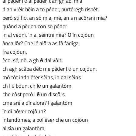
al pêder l ē al pêder, t an gh âbi mìa
d an vrèir bèin a to pêder, purtêregh rispèt,
però sti fiō, an só mia, mé, an s n acôrsni mia?
quând a pèrlen con so pêder
‘n al vèdni, ‘n al sèintni mìa? O în cojòun
ânca lōr? Che lé alōra as fà fadîga,
fra cojòun.
èco, sé, nò, a gh ē dal vôlti
ch agh scâpa dét: me pêder l ē un cojòun,
mó tót indn êter sèins, in dal sèins
ch l ē bòun, ch lē un galantòm
che còst però l ē un discōrs,
cme sré a dîr alōra? I galantòm
în di pôver cojòun?
intendòmes, a pōl èser che un cojòun
al sîa un galantòm,