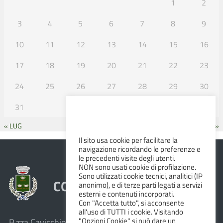
1
2
3
4
5
6
7
8
9
10
11
12
13
14
15
16
17
18
19
20
21
22
23
24
25
26
27
28
29
30
31
« LUG
SET »
Il sito usa cookie per facilitare la
navigazione ricordando le preferenze e
le precedenti visite degli utenti.
NON sono usati cookie di profilazione.
Sono utilizzati cookie tecnici, analitici (IP
COMUNE DI ALBINEA
anonimo), e di terze parti legati a servizi
esterni e contenuti incorporati.
Con "Accetta tutto", si acconsente
all'uso di TUTTI i cookie. Visitando
"Opzioni Cookie" si può dare un
P.zza Cavicchioni, 8 – 42020 Albinea (R.E.)