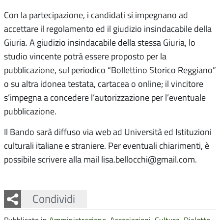
Con la partecipazione, i candidati si impegnano ad
accettare il regolamento ed il giudizio insindacabile della
Giuria. A giudizio insindacabile della stessa Giuria, lo
studio vincente potrà essere proposto per la
pubblicazione, sul periodico “Bollettino Storico Reggiano”
o su altra idonea testata, cartacea o online; il vincitore
s’impegna a concedere l’autorizzazione per l’eventuale
pubblicazione.
Il Bando sarà diffuso via web ad Università ed Istituzioni
culturali italiane e straniere. Per eventuali chiarimenti, è
possibile scrivere alla mail lisa.bellocchi@gmail.com.
Facebook
Twitter
Whatsapp
Condividi
Pubblicato in
Amministrazione
,
Associazioni
,
Cultura
,
Dialetto
,