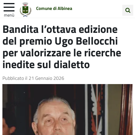
Comune di Albinea
menù
Cerca
Bandita l’ottava edizione
Entra in Comune
Vivi Albinea
nel
del premio Ugo Bellocchi
sito
Unione Colline Matildiche
per valorizzare le ricerche
inedite sul dialetto
Pubblicato il
21 Gennaio 2026