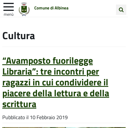
Comune di Albinea
menù
Cerca
Entra in Comune
Vivi Albinea
nel
Cultura
sito
Unione Colline Matildiche
“Avamposto fuorilegge
Libraria”: tre incontri per
ragazzi in cui condividere il
piacere della lettura e della
scrittura
Pubblicato il
10 Febbraio 2019