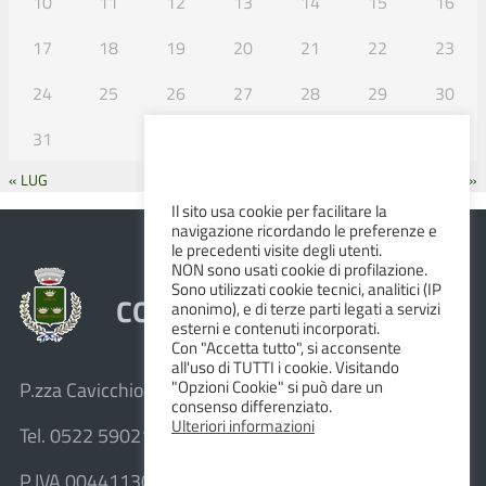
10
11
12
13
14
15
16
17
18
19
20
21
22
23
24
25
26
27
28
29
30
31
« LUG
SET »
Il sito usa cookie per facilitare la
navigazione ricordando le preferenze e
le precedenti visite degli utenti.
NON sono usati cookie di profilazione.
Sono utilizzati cookie tecnici, analitici (IP
COMUNE DI ALBINEA
anonimo), e di terze parti legati a servizi
esterni e contenuti incorporati.
Con "Accetta tutto", si acconsente
all'uso di TUTTI i cookie. Visitando
"Opzioni Cookie" si può dare un
P.zza Cavicchioni, 8 – 42020 Albinea (R.E.)
consenso differenziato.
Ulteriori informazioni
Tel. 0522 590211 – Fax 0522 590236
P.IVA 00441130358