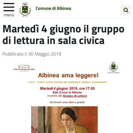
Comune di Albinea
menù
Cerca
Martedì 4 giugno il gruppo
Entra in Comune
Vivi Albinea
nel
di lettura in sala civica
sito
Unione Colline Matildiche
Pubblicato il
30 Maggio 2019