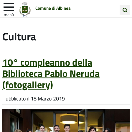
Comune di Albinea
menù
Cerca
Entra in Comune
Vivi Albinea
nel
Cultura
sito
Unione Colline Matildiche
10° compleanno della
Biblioteca Pablo Neruda
(fotogallery)
Pubblicato il
18 Marzo 2019