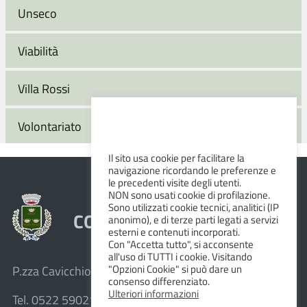
Unseco
Viabilità
Villa Rossi
Volontariato
Il sito usa cookie per facilitare la
navigazione ricordando le preferenze e
le precedenti visite degli utenti.
NON sono usati cookie di profilazione.
Sono utilizzati cookie tecnici, analitici (IP
COMUNE DI ALBINEA
anonimo), e di terze parti legati a servizi
esterni e contenuti incorporati.
Con "Accetta tutto", si acconsente
all'uso di TUTTI i cookie. Visitando
"Opzioni Cookie" si può dare un
P.zza Cavicchioni, 8 – 42020 Albinea (R.E.)
consenso differenziato.
Ulteriori informazioni
Tel. 0522 590211 – Fax 0522 590236