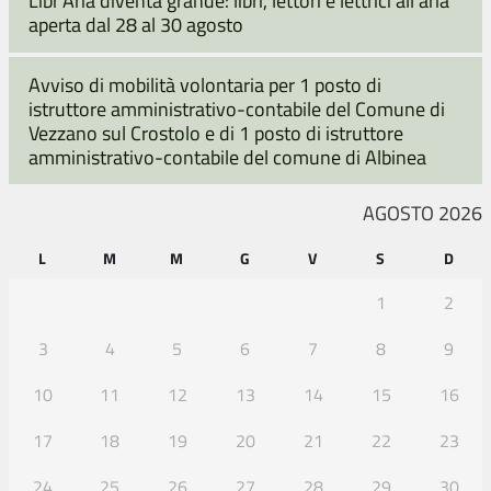
Libr’Aria diventa grande: libri, lettori e lettrici all’aria
aperta dal 28 al 30 agosto
Avviso di mobilità volontaria per 1 posto di
istruttore amministrativo-contabile del Comune di
Vezzano sul Crostolo e di 1 posto di istruttore
amministrativo-contabile del comune di Albinea
AGOSTO 2026
L
M
M
G
V
S
D
1
2
3
4
5
6
7
8
9
10
11
12
13
14
15
16
17
18
19
20
21
22
23
24
25
26
27
28
29
30