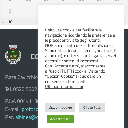
31
« LUG
SET »
Il sito usa cookie per facilitare la
navigazione ricordando le preferenze e
le precedenti visite degli utenti.
NON sono usati cookie di profilazione.
Sono utilizzati cookie tecnici, analitici (IP
COMUNE DI ALBINEA
anonimo), e di terze parti legati a servizi
esterni e contenuti incorporati.
Con "Accetta tutto", si acconsente
all'uso di TUTTI i cookie. Visitando
"Opzioni Cookie" si può dare un
P.zza Cavicchioni, 8 – 42020 Albinea (R.E.)
consenso differenziato.
Ulteriori informazioni
Tel. 0522 590211 – Fax 0522 590236
P.IVA 00441130358
Opzioni Cookie
Rifiuta tutti
E-mail:
protocollo@comune.albinea.re.it
Pec:
albinea@cert.provincia.re.it
Accetta tutti