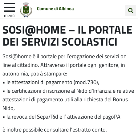
Comune di Albinea
menù
Cerca
SOSI@HOME – IL PORTALE
Entra in Comune
Vivi Albinea
nel
DEI SERVIZI SCOLASTICI
sito
Unione Colline Matildiche
Sosi@home è il portale per l’erogazione dei servizi on
line al cittadino. Attraverso il portale ogni genitore, in
autonomia, potrà stampare:
• le attestazioni di pagamento (mod.730),
• le certificazioni di iscrizione al Nido d’Infanzia e relative
attestazioni di pagamento utili alla richiesta del Bonus
Nido,
• la revoca del Sepa/Rid e l’ attivazione del pagoPA
è inoltre possibile consultare l’estratto conto.