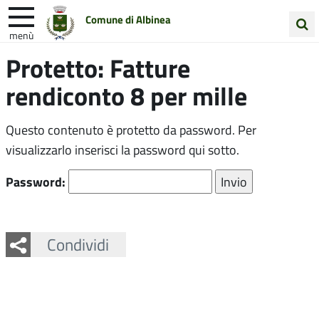
Comune di Albinea
menù
Cerca
Protetto: Fatture
Entra in Comune
Vivi Albinea
nel
rendiconto 8 per mille
sito
Unione Colline Matildiche
Questo contenuto è protetto da password. Per
visualizzarlo inserisci la password qui sotto.
Password:
Facebook
Twitter
Whatsapp
Condividi