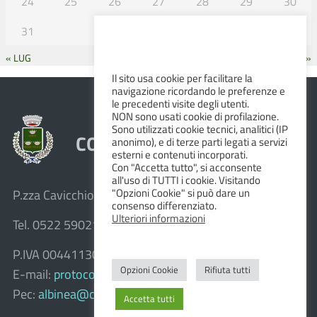
24
25
26
27
28
29
30
31
« LUG
SET »
Il sito usa cookie per facilitare la
navigazione ricordando le preferenze e
le precedenti visite degli utenti.
NON sono usati cookie di profilazione.
Sono utilizzati cookie tecnici, analitici (IP
COMUNE DI ALBINEA
anonimo), e di terze parti legati a servizi
esterni e contenuti incorporati.
Con "Accetta tutto", si acconsente
all'uso di TUTTI i cookie. Visitando
"Opzioni Cookie" si può dare un
P.zza Cavicchioni, 8 – 42020 Albinea (R.E.)
consenso differenziato.
Ulteriori informazioni
Tel. 0522 590211 – Fax 0522 590236
P.IVA 00441130358
Opzioni Cookie
Rifiuta tutti
E-mail:
protocollo@comune.albinea.re.it
Pec:
albinea@cert.provincia.re.it
Accetta tutti