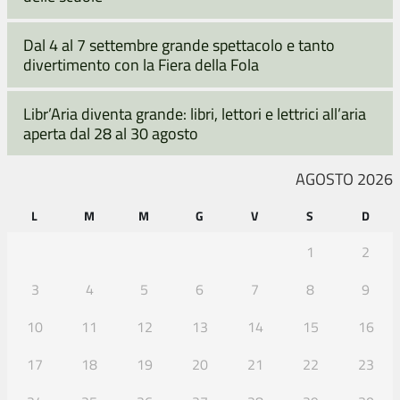
Dal 4 al 7 settembre grande spettacolo e tanto
divertimento con la Fiera della Fola
Libr’Aria diventa grande: libri, lettori e lettrici all’aria
aperta dal 28 al 30 agosto
AGOSTO 2026
L
M
M
G
V
S
D
1
2
3
4
5
6
7
8
9
10
11
12
13
14
15
16
17
18
19
20
21
22
23