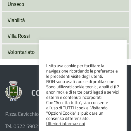
Unseco
Viabilità
Villa Rossi
Volontariato
Il sito usa cookie per facilitare la
navigazione ricordando le preferenze e
le precedenti visite degli utenti.
NON sono usati cookie di profilazione.
Sono utilizzati cookie tecnici, analitici (IP
COMUNE DI ALBINEA
anonimo), e di terze parti legati a servizi
esterni e contenuti incorporati.
Con "Accetta tutto", si acconsente
all'uso di TUTTI i cookie. Visitando
"Opzioni Cookie" si può dare un
P.zza Cavicchioni, 8 – 42020 Albinea (R.E.)
consenso differenziato.
Ulteriori informazioni
Tel. 0522 590211 – Fax 0522 590236