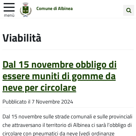
Comune di Albinea
menù
Cerca
Entra in Comune
Vivi Albinea
nel
Viabilità
sito
Unione Colline Matildiche
Dal 15 novembre obbligo di
essere muniti di gomme da
neve per circolare
Pubblicato il
7 Novembre 2024
Dal 15 novembre sulle strade comunali e sulle provinciali
che attraversano il territorio di Albinea ci sarà l’obbligo di
circolare con pneumatici da neve (vedi ordinanze