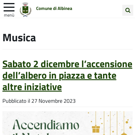
Comune di Albinea
menù
Cerca
Entra in Comune
Vivi Albinea
nel
Musica
sito
Unione Colline Matildiche
Sabato 2 dicembre l’accensione
dell’albero in piazza e tante
altre iniziative
Pubblicato il
27 Novembre 2023