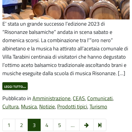
E’ stata un grande successo l’edizione 2023 di
“Risonanze balsamiche” andata in scena sabato e
domenica scorsi. La combinazione tra l’”oro nero”
albinetano e la musica ha attirato all’acetaia comunale di
Villa Tarabini centinaia di visitatori che hanno degustato
l’ottimo aceto balsamico tradizionale ascoltando brani e
musiche eseguite dalla scuola di musica Risonanze. […]
leggi tutto…
Pubblicato in
Amministrazione
,
CEAS
,
Comunicati
,
Cultura
,
Musica
,
Notizie
,
Prodotti tipici
,
Turismo
Pagina
7
1
2
3
4
5
…