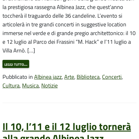
la prestigiosa rassegna Albinea Jazz, che quest’anno
toccherà il traguardo delle 36 candeline. L’evento si
articolerà in tre grandi concerti in suggestive location
immerse nel verde e di grande pregio architettonico: il 10
e 12 luglio al Parco dei Frassini “M. Hack” e l’11 luglio a
Villa Arnò. […]
leggi tutto…
Pubblicato in
Albinea jazz
,
Arte
,
Biblioteca
,
Concerti
,
Cultura
,
Musica
,
Notizie
Il 10, l’11 e il 12 luglio tornerà
alla grande Albinea Jazz