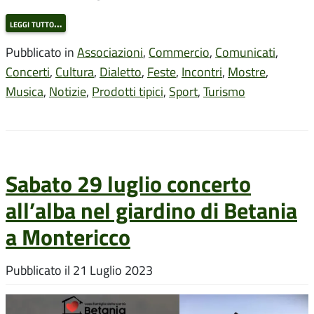
leggi tutto…
Pubblicato in
Associazioni
,
Commercio
,
Comunicati
,
Concerti
,
Cultura
,
Dialetto
,
Feste
,
Incontri
,
Mostre
,
Musica
,
Notizie
,
Prodotti tipici
,
Sport
,
Turismo
Sabato 29 luglio concerto
all’alba nel giardino di Betania
a Montericco
Pubblicato il
21 Luglio 2023