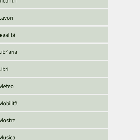
Incontri
Lavori
legalità
Libr'aria
Libri
Meteo
Mobilità
Mostre
Musica