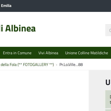
 Emilia
i Albinea
Ce
nel
sit
Entra in Comune
Vivi Albinea
Unione Colline Matildiche
a della Fola (** FOTOGALLERY **)
Pr.Lo.Ville…88
U