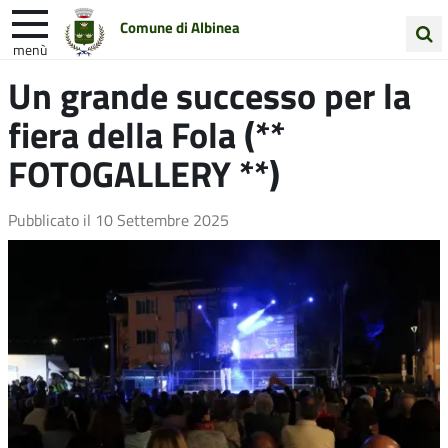
Comune di Albinea
menù
Cerca
Un grande successo per la
Entra in Comune
Vivi Albinea
nel
fiera della Fola (**
sito
Unione Colline Matildiche
FOTOGALLERY **)
Pubblicato il
10 Settembre 2025