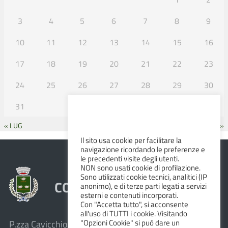
3
4
5
6
7
8
9
10
11
12
13
14
15
16
17
18
19
20
21
22
23
24
25
26
27
28
29
30
31
« LUG
SET »
Il sito usa cookie per facilitare la
navigazione ricordando le preferenze e
le precedenti visite degli utenti.
NON sono usati cookie di profilazione.
Sono utilizzati cookie tecnici, analitici (IP
COMUNE DI ALBINEA
anonimo), e di terze parti legati a servizi
esterni e contenuti incorporati.
Con "Accetta tutto", si acconsente
all'uso di TUTTI i cookie. Visitando
"Opzioni Cookie" si può dare un
P.zza Cavicchioni, 8 – 42020 Albinea (R.E.)