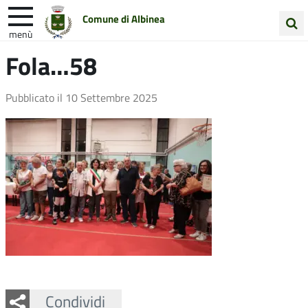
Comune di Albinea
menù
Cerca
Fola…58
Entra in Comune
Vivi Albinea
nel
sito
Unione Colline Matildiche
Pubblicato il
10 Settembre 2025
Facebook
Twitter
Whatsapp
Condividi