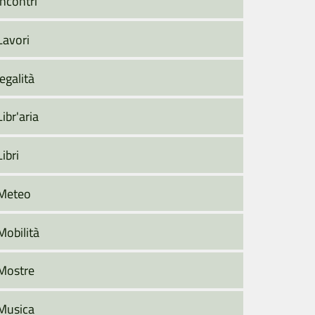
Incontri
Lavori
legalità
Libr'aria
Libri
Meteo
Mobilità
Mostre
Musica