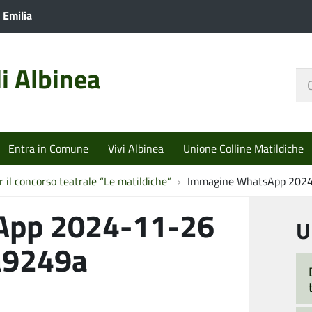
 Emilia
i Albinea
Ce
nel
sit
Entra in Comune
Vivi Albinea
Unione Colline Matildiche
r il concorso teatrale “Le matildiche”
Immagine WhatsApp 2024
App 2024-11-26
U
a9249a