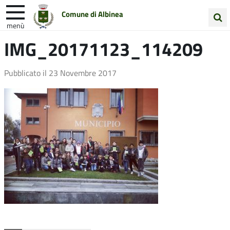
Comune di Albinea
menù
Cerca
IMG_20171123_114209
Entra in Comune
Vivi Albinea
nel
sito
Unione Colline Matildiche
Pubblicato il
23 Novembre 2017