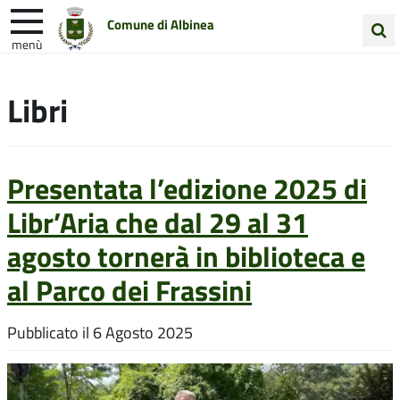
Comune di Albinea
menù
Cerca
Entra in Comune
Vivi Albinea
nel
Libri
sito
Unione Colline Matildiche
Presentata l’edizione 2025 di
Libr’Aria che dal 29 al 31
agosto tornerà in biblioteca e
al Parco dei Frassini
Pubblicato il
6 Agosto 2025