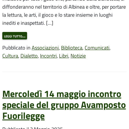
diffonderanno nel territorio di Albinea e oltre, per portare
la lettura, le arti, il gioco e lo stare insieme in luoghi
inediti e inaspettati. […]
leggi tutto…
Pubblicato in
Associazioni
,
Biblioteca
,
Comunicati
,
Cultura
,
Dialetto
,
Incontri
,
Libri
,
Notizie
Mercoledì 14 maggio incontro
speciale del gruppo Avamposto
Fuorilegge
Pubblicato il
3 Maggio 2025