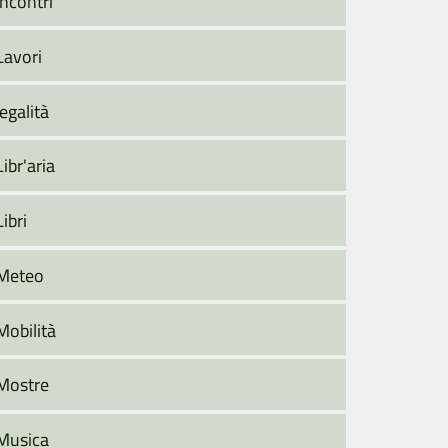
Incontri
Lavori
legalità
Libr'aria
Libri
Meteo
Mobilità
Mostre
Musica