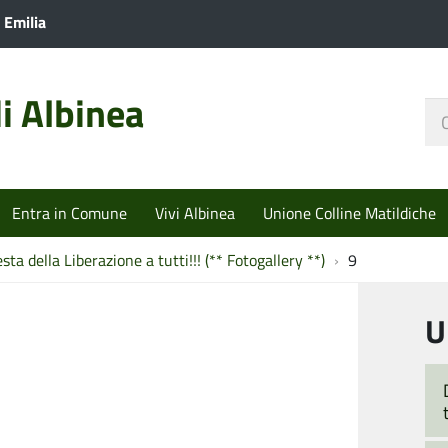
 Emilia
i Albinea
Ce
nel
sit
Entra in Comune
Vivi Albinea
Unione Colline Matildiche
sta della Liberazione a tutti!!! (** Fotogallery **)
9
U