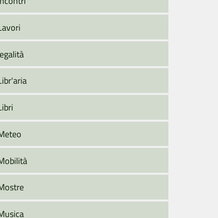
Incontri
Lavori
legalità
Libr'aria
Libri
Meteo
Mobilità
Mostre
Musica