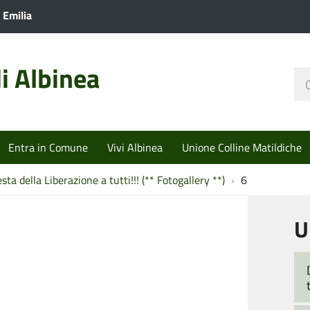
 Emilia
i Albinea
Ce
nel
sit
Entra in Comune
Vivi Albinea
Unione Colline Matildiche
sta della Liberazione a tutti!!! (** Fotogallery **)
6
U