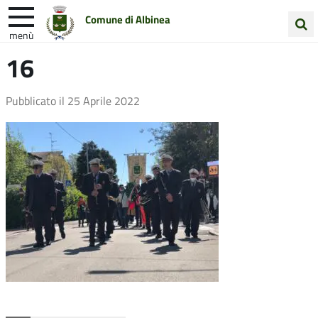
Comune di Albinea
menù
Cerca
16
Entra in Comune
Vivi Albinea
nel
sito
Unione Colline Matildiche
Pubblicato il
25 Aprile 2022