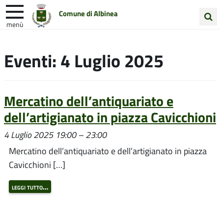
Comune di Albinea
menù
Cerca
Entra in Comune
Vivi Albinea
nel
Eventi: 4 Luglio 2025
sito
Unione Colline Matildiche
Mercatino dell’antiquariato e
dell’artigianato in piazza Cavicchioni
4 Luglio 2025 19:00
–
23:00
Mercatino dell’antiquariato e dell’artigianato in piazza
Cavicchioni […]
leggi tutto…