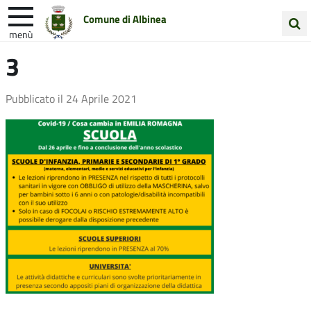
Comune di Albinea
menù
Cerca
3
Entra in Comune
Vivi Albinea
nel
sito
Unione Colline Matildiche
Pubblicato il
24 Aprile 2021