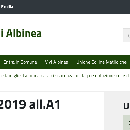
 Emilia
i Albinea
Ce
nel
sit
Entra in Comune
Vivi Albinea
Unione Colline Matildiche
lle famiglie. La prima data di scadenza per la presentazione delle
2019 all.A1
U