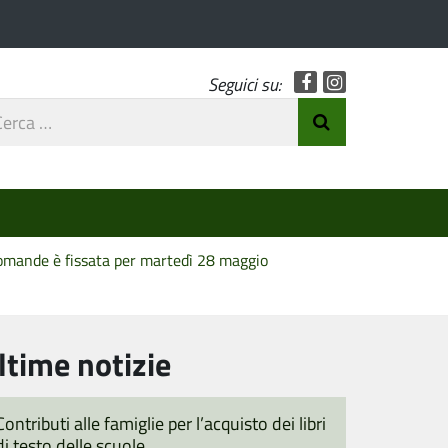
Facebook
Instagram
Seguici su:
rca
Invia Ricerca
o
 domande è fissata per martedì 28 maggio
ltime notizie
Contributi alle famiglie per l’acquisto dei libri
di testo delle scuole