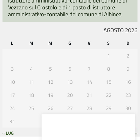
istruttore amministrativo-contabile del Comune di
Vezzano sul Crostolo e di 1 posto di istruttore
amministrativo-contabile del comune di Albinea
AGOSTO 2026
L
M
M
G
V
S
D
1
2
3
4
5
6
7
8
9
10
11
12
13
14
15
16
17
18
19
20
21
22
23
24
25
26
27
28
29
30
31
« LUG
SET »