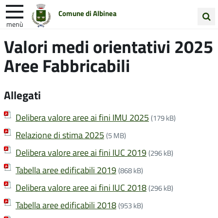
Comune di Albinea
menù
Cerca
Valori medi orientativi 2025
Entra in Comune
Vivi Albinea
nel
Aree Fabbricabili
sito
Unione Colline Matildiche
Allegati
Delibera valore aree ai fini IMU 2025
(179 kB)
Relazione di stima 2025
(5 MB)
Delibera valore aree ai fini IUC 2019
(296 kB)
Tabella aree edificabili 2019
(868 kB)
Delibera valore aree ai fini IUC 2018
(296 kB)
Tabella aree edificabili 2018
(953 kB)