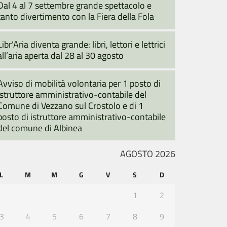
Dal 4 al 7 settembre grande spettacolo e
tanto divertimento con la Fiera della Fola
Libr’Aria diventa grande: libri, lettori e lettrici
all’aria aperta dal 28 al 30 agosto
Avviso di mobilità volontaria per 1 posto di
istruttore amministrativo-contabile del
Comune di Vezzano sul Crostolo e di 1
posto di istruttore amministrativo-contabile
del comune di Albinea
AGOSTO 2026
L
M
M
G
V
S
D
1
2
3
4
5
6
7
8
9