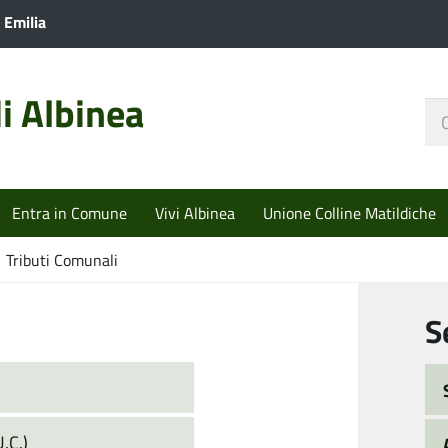
 Emilia
i Albinea
Ce
nel
sit
Entra in Comune
Vivi Albinea
Unione Colline Matildiche
Tributi Comunali
S
.C.)