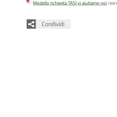
Modello richiesta TASI vi aiutiamo noi
(368 
Facebook
Twitter
Whatsapp
Condividi