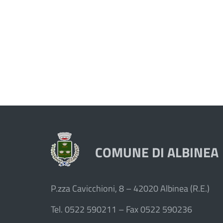
COMUNE DI ALBINEA
P.zza Cavicchioni, 8 – 42020 Albinea (R.E.)
Tel. 0522 590211 – Fax 0522 590236