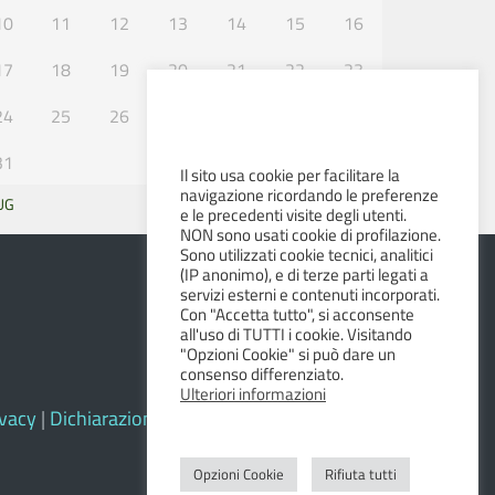
10
11
12
13
14
15
16
17
18
19
20
21
22
23
24
25
26
27
28
29
30
31
Il sito usa cookie per facilitare la
navigazione ricordando le preferenze
UG
SET »
e le precedenti visite degli utenti.
NON sono usati cookie di profilazione.
Sono utilizzati cookie tecnici, analitici
(IP anonimo), e di terze parti legati a
servizi esterni e contenuti incorporati.
Con "Accetta tutto", si acconsente
all'uso di TUTTI i cookie. Visitando
"Opzioni Cookie" si può dare un
consenso differenziato.
Ulteriori informazioni
ivacy
|
Dichiarazione di accessibilità e feedback
Opzioni Cookie
Rifiuta tutti