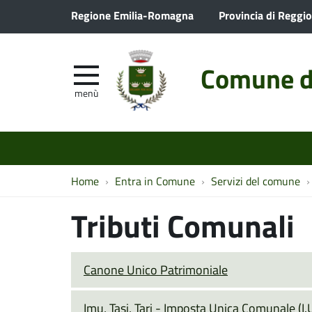
Regione Emilia-Romagna
Provincia di Reggio
Comune d
menù
Home
Entra in Comune
Servizi del comune
Tributi Comunali
Canone Unico Patrimoniale
Imu, Tasi, Tari - Imposta Unica Comunale (I.U