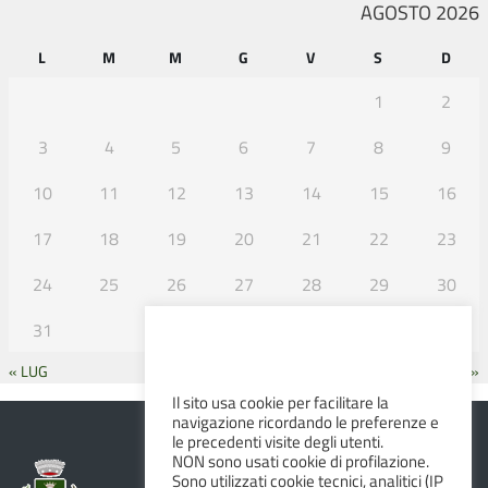
AGOSTO 2026
L
M
M
G
V
S
D
1
2
3
4
5
6
7
8
9
10
11
12
13
14
15
16
17
18
19
20
21
22
23
24
25
26
27
28
29
30
31
« LUG
SET »
Il sito usa cookie per facilitare la
navigazione ricordando le preferenze e
le precedenti visite degli utenti.
NON sono usati cookie di profilazione.
Sono utilizzati cookie tecnici, analitici (IP