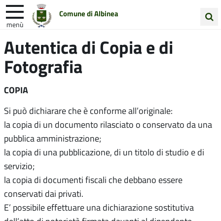
Comune di Albinea
menù
Cerca
Autentica di Copia e di
Entra in Comune
Vivi Albinea
nel
Fotografia
sito
Unione Colline Matildiche
COPIA
Si può dichiarare che è conforme all’originale:
la copia di un documento rilasciato o conservato da una
pubblica amministrazione;
la copia di una pubblicazione, di un titolo di studio e di
servizio;
la copia di documenti fiscali che debbano essere
conservati dai privati.
E’ possibile effettuare una dichiarazione sostitutiva