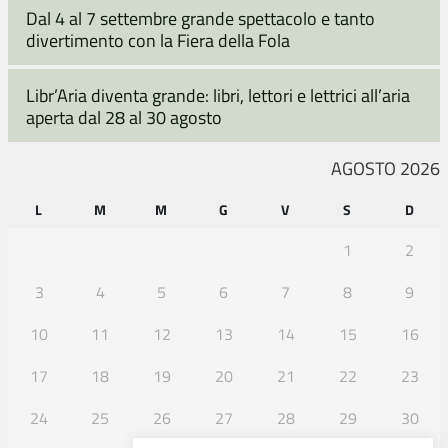
Dal 4 al 7 settembre grande spettacolo e tanto
divertimento con la Fiera della Fola
Libr’Aria diventa grande: libri, lettori e lettrici all’aria
aperta dal 28 al 30 agosto
AGOSTO 2026
L
M
M
G
V
S
D
1
2
3
4
5
6
7
8
9
10
11
12
13
14
15
16
17
18
19
20
21
22
23
24
25
26
27
28
29
30