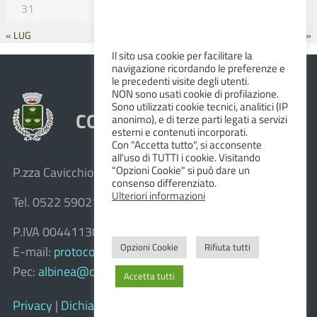
31
« LUG
SET »
Il sito usa cookie per facilitare la
navigazione ricordando le preferenze e
le precedenti visite degli utenti.
NON sono usati cookie di profilazione.
Sono utilizzati cookie tecnici, analitici (IP
COMUNE DI ALBINEA
anonimo), e di terze parti legati a servizi
esterni e contenuti incorporati.
Con "Accetta tutto", si acconsente
all'uso di TUTTI i cookie. Visitando
"Opzioni Cookie" si può dare un
P.zza Cavicchioni, 8 – 42020 Albinea (R.E.)
consenso differenziato.
Ulteriori informazioni
Tel. 0522 590211 – Fax 0522 590236
P.IVA 00441130358
Opzioni Cookie
Rifiuta tutti
E-mail:
protocollo@comune.albinea.re.it
Pec:
albinea@cert.provincia.re.it
Accetta tutti
Privacy
|
Dichiarazione di accessibilità e feedback