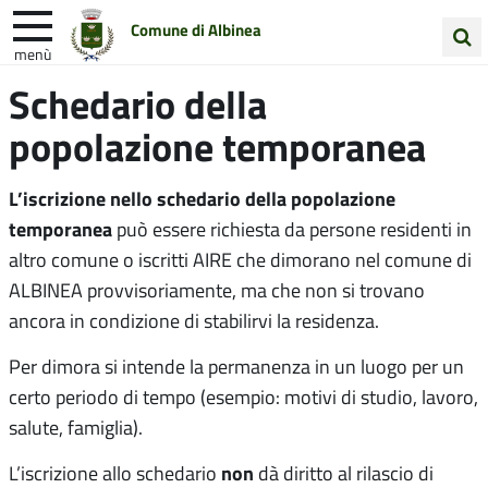
Comune di Albinea
menù
Cerca
Schedario della
Entra in Comune
Vivi Albinea
nel
popolazione temporanea
sito
Unione Colline Matildiche
L’iscrizione nello schedario della popolazione
temporanea
può essere richiesta da persone residenti in
altro comune o iscritti AIRE che dimorano nel comune di
ALBINEA provvisoriamente, ma che non si trovano
ancora in condizione di stabilirvi la residenza.
Per dimora si intende la permanenza in un luogo per un
certo periodo di tempo (esempio: motivi di studio, lavoro,
salute, famiglia).
non
L’iscrizione allo schedario
dà diritto al rilascio di