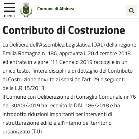
Comune di Albinea
menù
Cerca
Contributo di Costruzione
Entra in Comune
Vivi Albinea
nel
sito
Unione Colline Matildiche
La Delibera dell’Assemblea Legislativa (DAL) della regione
Emilia Romagna n. 186, approvata il 20 dicembre 2018
ed entrata in vigore l’11 Gennaio 2019 raccoglie in un
unico testo, l’intera disciplina di dettaglio del Contributo
di Costruzione dovuto ai sensi dell’art. 29 e seguenti
della L.R.15/2013.
Il Comune con Deliberazione di Consiglio Comunale nr.76
del 30/09/2019 ha recepito la DAL 186/2018 e ha
introdotto riduzioni importanti per interventi di
ristrutturazione edilizia all’interno del territorio
urbanizzato (T.U).