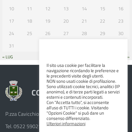
10
11
12
13
14
15
16
17
18
19
20
21
22
23
24
25
26
27
28
29
30
31
« LUG
SET »
Il sito usa cookie per facilitare la
navigazione ricordando le preferenze e
le precedenti visite degli utenti.
NON sono usati cookie di profilazione.
Sono utilizzati cookie tecnici, analitici (IP
COMUNE DI ALBINEA
anonimo), e di terze parti legati a servizi
esterni e contenuti incorporati.
Con "Accetta tutto", si acconsente
all'uso di TUTTI i cookie. Visitando
"Opzioni Cookie" si può dare un
P.zza Cavicchioni, 8 – 42020 Albinea (R.E.)
consenso differenziato.
Ulteriori informazioni
Tel. 0522 590211 – Fax 0522 590236