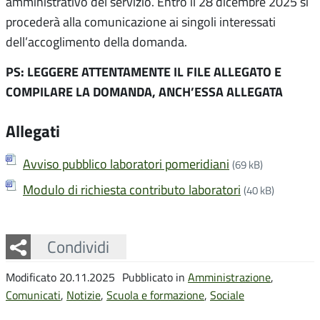
amministrativo del servizio. Entro il 28 dicembre 2025 si
procederà alla comunicazione ai singoli interessati
dell’accoglimento della domanda.
PS: LEGGERE ATTENTAMENTE IL FILE ALLEGATO E
COMPILARE LA DOMANDA, ANCH’ESSA ALLEGATA
Allegati
Avviso pubblico laboratori pomeridiani
(69 kB)
Modulo di richiesta contributo laboratori
(40 kB)
Facebook
Twitter
Whatsapp
Condividi
Modificato 20.11.2025
Pubblicato in
Amministrazione
,
Comunicati
,
Notizie
,
Scuola e formazione
,
Sociale