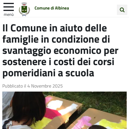
Comune di Albinea
menù
Cerca
Il Comune in aiuto delle
Entra in Comune
Vivi Albinea
nel
famiglie in condizione di
sito
Unione Colline Matildiche
svantaggio economico per
sostenere i costi dei corsi
pomeridiani a scuola
Pubblicato il
4 Novembre 2025