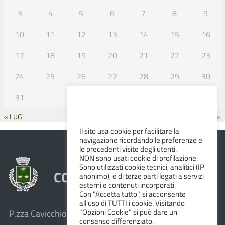
3
4
5
6
7
8
9
10
11
12
13
14
15
16
17
18
19
20
21
22
23
24
25
26
27
28
29
30
31
« LUG
SET »
Il sito usa cookie per facilitare la
navigazione ricordando le preferenze e
le precedenti visite degli utenti.
NON sono usati cookie di profilazione.
Sono utilizzati cookie tecnici, analitici (IP
COMUNE DI ALBINEA
anonimo), e di terze parti legati a servizi
esterni e contenuti incorporati.
Con "Accetta tutto", si acconsente
all'uso di TUTTI i cookie. Visitando
"Opzioni Cookie" si può dare un
P.zza Cavicchioni, 8 – 42020 Albinea (R.E.)
consenso differenziato.