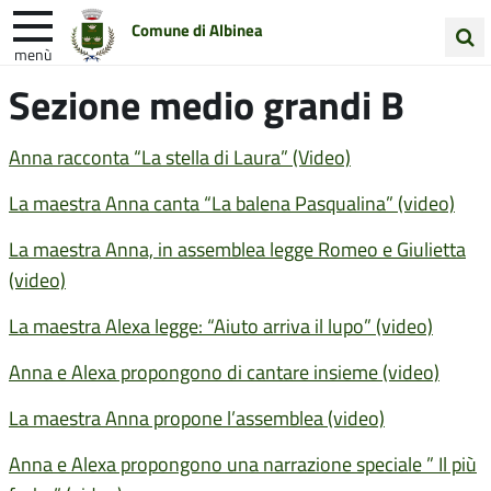
Comune di Albinea
menù
Cerca
Sezione medio grandi B
Entra in Comune
Vivi Albinea
nel
sito
Unione Colline Matildiche
Anna racconta “La stella di Laura” (Video)
La maestra Anna canta “La balena Pasqualina” (video)
La maestra Anna, in assemblea legge Romeo e Giulietta
(video)
La maestra Alexa legge: “Aiuto arriva il lupo” (video)
Anna e Alexa propongono di cantare insieme (video)
La maestra Anna propone l’assemblea (video)
Anna e Alexa propongono una narrazione speciale ” Il più