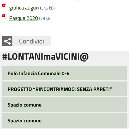
grafica auguri
(345 kB)
Pasqua 2020
(79 kB)
Facebook
Twitter
Whatsapp
Condividi
#LONTANImaVICINI@
Polo Infanzia Comunale 0-6
PROGETTO “RINCONTRIAMOCI SENZA PARETI”
Spazio comune
Spazio comune