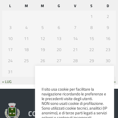
L
M
M
G
V
S
D
1
2
3
4
5
6
7
8
9
10
11
12
13
14
15
16
17
18
19
20
21
22
23
24
25
26
27
28
29
30
31
« LUG
SET »
Il sito usa cookie per facilitare la
navigazione ricordando le preferenze e
le precedenti visite degli utenti.
NON sono usati cookie di profilazione.
Sono utilizzati cookie tecnici, analitici (IP
COMUNE DI ALBINEA
anonimo), e di terze parti legati a servizi
esterni e contenuti incorporati.