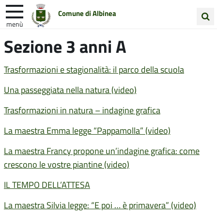
Comune di Albinea
menù
Cerca
Sezione 3 anni A
Entra in Comune
Vivi Albinea
nel
sito
Unione Colline Matildiche
Trasformazioni e stagionalità: il parco della scuola
Una passeggiata nella natura (video)
Trasformazioni in natura – indagine grafica
La maestra Emma legge “Pappamolla” (video)
La maestra Francy propone un’indagine grafica: come
crescono le vostre piantine (video)
IL TEMPO DELL’ATTESA
La maestra Silvia legge: “E poi … è primavera” (video)