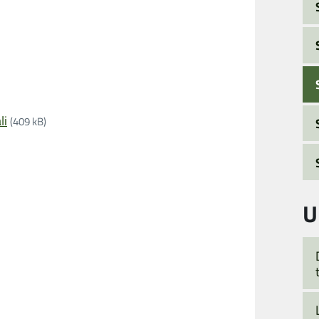
li
(409 kB)
U