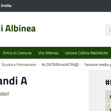
 Emilia
i Albinea
Ce
nel
sit
Entra in Comune
Vivi Albinea
Unione Colline Matildiche
Scuola e Formazione
#LONTANImaVICINI@
Sezione medio 
andi A
#
ideo)