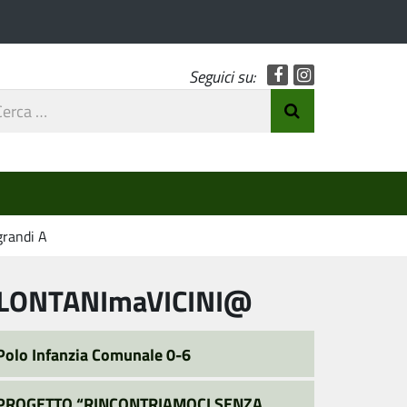
Facebook
Instagram
Seguici su:
rca
Invia Ricerca
o
grandi A
LONTANImaVICINI@
Polo Infanzia Comunale 0-6
PROGETTO “RINCONTRIAMOCI SENZA