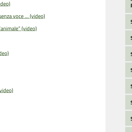
ideo)
 senza voce … (video)
’animale” (video)
ideo)
video)