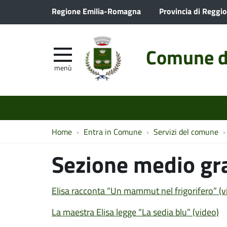
Regione Emilia-Romagna
Provincia di Reggio
Comune d
menù
Home
Entra in Comune
Servizi del comune
Sezione medio gr
Elisa racconta “Un mammut nel frigorifero” (v
La maestra Elisa legge “La sedia blu” (video)