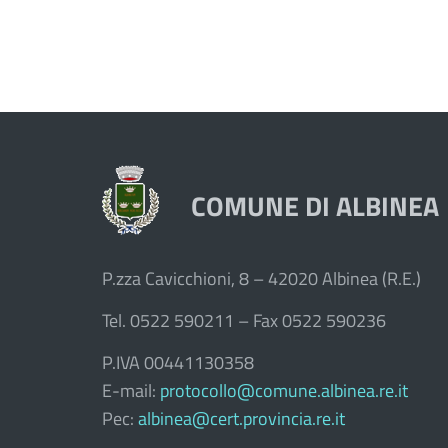
COMUNE DI ALBINEA
P.zza Cavicchioni, 8 – 42020 Albinea (R.E.)
Tel. 0522 590211 – Fax 0522 590236
P.IVA 00441130358
E-mail:
protocollo@comune.albinea.re.it
Pec:
albinea@cert.provincia.re.it