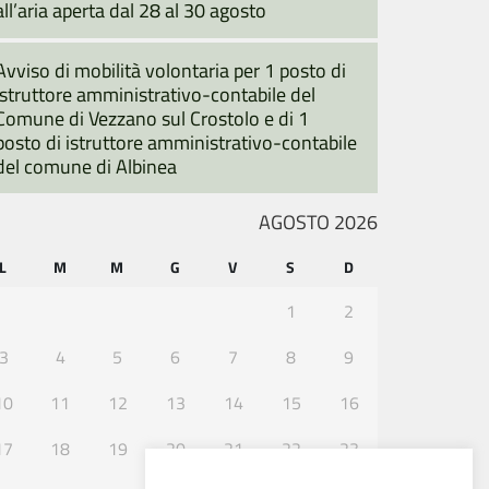
all’aria aperta dal 28 al 30 agosto
Avviso di mobilità volontaria per 1 posto di
istruttore amministrativo-contabile del
Comune di Vezzano sul Crostolo e di 1
posto di istruttore amministrativo-contabile
del comune di Albinea
AGOSTO 2026
L
M
M
G
V
S
D
1
2
3
4
5
6
7
8
9
10
11
12
13
14
15
16
17
18
19
20
21
22
23