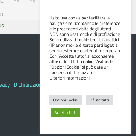
24
25
26
27
28
29
30
31
Il sito usa cookie per facilitare la
navigazione ricordando le preferenze
UG
SET »
e le precedenti visite degli utenti.
NON sono usati cookie di profilazione.
Sono utilizzati cookie tecnici, analitici
(IP anonimo), e di terze parti legati a
servizi esterni e contenuti incorporati.
Con "Accetta tutto", si acconsente
all'uso di TUTTI i cookie. Visitando
"Opzioni Cookie" si può dare un
consenso differenziato.
Ulteriori informazioni
ivacy
|
Dichiarazione di accessibilità e feedback
Opzioni Cookie
Rifiuta tutti
Accetta tutti