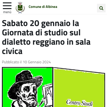
Comune di Albinea
menù
Cerca
Sabato 20 gennaio la
Entra in Comune
Vivi Albinea
nel
Giornata di studio sul
sito
Unione Colline Matildiche
dialetto reggiano in sala
civica
Pubblicato il
10 Gennaio 2024