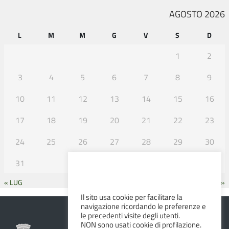
AGOSTO 2026
L
M
M
G
V
S
D
1
2
3
4
5
6
7
8
9
10
11
12
13
14
15
16
17
18
19
20
21
22
23
24
25
26
27
28
29
30
31
« LUG
SET »
Il sito usa cookie per facilitare la
navigazione ricordando le preferenze e
le precedenti visite degli utenti.
NON sono usati cookie di profilazione.