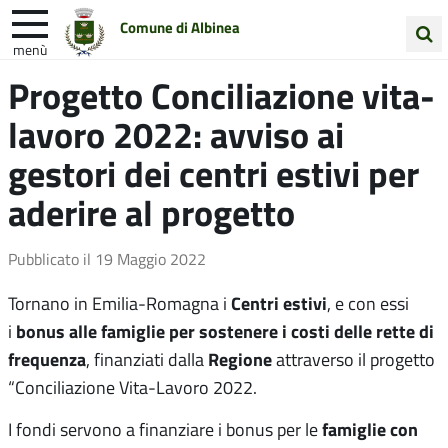
Comune di Albinea
menù
Cerca
Progetto Conciliazione vita-
Entra in Comune
Vivi Albinea
nel
lavoro 2022: avviso ai
sito
Unione Colline Matildiche
gestori dei centri estivi per
aderire al progetto
Pubblicato il
19 Maggio 2022
Centri estivi
Tornano in Emilia-Romagna i
, e con essi
bonus alle famiglie per sostenere i costi delle rette di
i
frequenza
Regione
, finanziati dalla
attraverso il progetto
“Conciliazione Vita-Lavoro 2022.
famiglie con
I fondi servono a finanziare i bonus per le