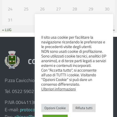
24
25
26
27
28
29
30
31
« LUG
SET »
Il sito usa cookie per facilitare la
navigazione ricordando le preferenze e
le precedenti visite degli utenti.
NON sono usati cookie di profilazione.
Sono utilizzati cookie tecnici, analitici (IP
COMUNE DI ALBINEA
anonimo), e di terze parti legati a servizi
esterni e contenuti incorporati.
Con "Accetta tutto", si acconsente
all'uso di TUTTI i cookie. Visitando
"Opzioni Cookie" si può dare un
P.zza Cavicchioni, 8 – 42020 Albinea (R.E.)
consenso differenziato.
Ulteriori informazioni
Tel. 0522 590211 – Fax 0522 590236
P.IVA 00441130358
Opzioni Cookie
Rifiuta tutti
E-mail:
protocollo@comune.albinea.re.it
Pec:
albinea@cert.provincia.re.it