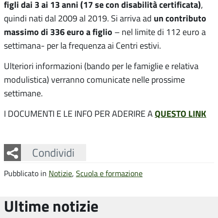
figli dai 3 ai 13 anni (17 se con disabilità certificata)
,
un contributo
quindi nati dal 2009 al 2019. Si arriva ad
massimo di 336 euro a figlio
– nel limite di 112 euro a
settimana- per la frequenza ai Centri estivi.
Ulteriori informazioni (bando per le famiglie e relativa
modulistica) verranno comunicate nelle prossime
settimane.
QUESTO LINK
I DOCUMENTI E LE INFO PER ADERIRE A
Facebook
Twitter
Whatsapp
Condividi
Pubblicato in
Notizie
,
Scuola e formazione
Ultime notizie