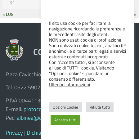
31
« LUG
SET »
Il sito usa cookie per facilitare la
navigazione ricordando le preferenze e
le precedenti visite degli utenti.
NON sono usati cookie di profilazione.
Sono utilizzati cookie tecnici, analitici (IP
COMUNE DI ALBINEA
anonimo), e di terze parti legati a servizi
esterni e contenuti incorporati.
Con "Accetta tutto", si acconsente
all'uso di TUTTI i cookie. Visitando
"Opzioni Cookie" si può dare un
P.zza Cavicchioni, 8 – 42020 Albinea (R.E.)
consenso differenziato.
Ulteriori informazioni
Tel. 0522 590211 – Fax 0522 590236
P.IVA 00441130358
Opzioni Cookie
Rifiuta tutti
E-mail:
protocollo@comune.albinea.re.it
Pec:
albinea@cert.provincia.re.it
Accetta tutti
Privacy
|
Dichiarazione di accessibilità e feedback