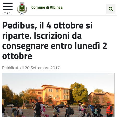
Comune di Albinea
menù
Cerca
Pedibus, il 4 ottobre si
Entra in Comune
Vivi Albinea
nel
riparte. Iscrizioni da
sito
Unione Colline Matildiche
consegnare entro lunedì 2
ottobre
Pubblicato il
20 Settembre 2017