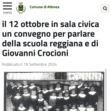
Comune di Albinea
menù
Cerca
il 12 ottobre in sala civica
Entra in Comune
Vivi Albinea
nel
un convegno per parlare
sito
Unione Colline Matildiche
della scuola reggiana e di
Giovanni Crocioni
Pubblicato il
19 Settembre 2024