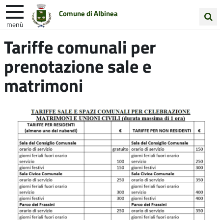
Comune di Albinea
menù
Cerca
Tariffe comunali per
Entra in Comune
Vivi Albinea
nel
prenotazione sale e
sito
Unione Colline Matildiche
matrimoni