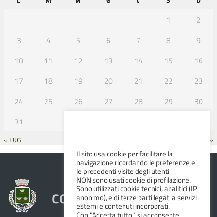
L
M
M
G
V
S
D
1
2
3
4
5
6
7
8
9
10
11
12
13
14
15
16
17
18
19
20
21
22
23
24
25
26
27
28
29
30
31
« LUG
SET »
Il sito usa cookie per facilitare la
navigazione ricordando le preferenze e
le precedenti visite degli utenti.
NON sono usati cookie di profilazione.
Sono utilizzati cookie tecnici, analitici (IP
COMUNE DI ALBINEA
anonimo), e di terze parti legati a servizi
esterni e contenuti incorporati.
Con "Accetta tutto", si acconsente