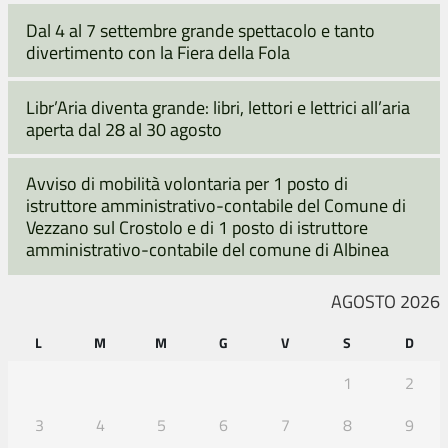
Dal 4 al 7 settembre grande spettacolo e tanto
divertimento con la Fiera della Fola
Libr’Aria diventa grande: libri, lettori e lettrici all’aria
aperta dal 28 al 30 agosto
Avviso di mobilità volontaria per 1 posto di
istruttore amministrativo-contabile del Comune di
Vezzano sul Crostolo e di 1 posto di istruttore
amministrativo-contabile del comune di Albinea
AGOSTO 2026
L
M
M
G
V
S
D
1
2
3
4
5
6
7
8
9