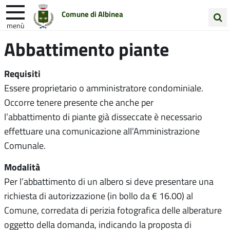
Comune di Albinea
menù
Cerca
Abbattimento piante
Entra in Comune
Vivi Albinea
nel
sito
Unione Colline Matildiche
Requisiti
Essere proprietario o amministratore condominiale.
Occorre tenere presente che anche per
l’abbattimento di piante già disseccate è necessario
effettuare una comunicazione all’Amministrazione
Comunale.
Modalità
Per l’abbattimento di un albero si deve presentare una
richiesta di autorizzazione (in bollo da € 16.00) al
Comune, corredata di perizia fotografica delle alberature
oggetto della domanda, indicando la proposta di