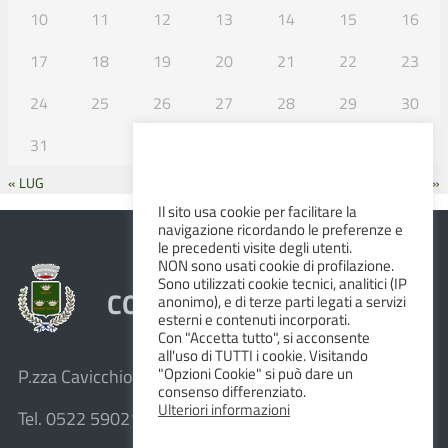
10
11
12
13
14
15
16
17
18
19
20
21
22
23
24
25
26
27
28
29
30
31
« LUG
SET »
Il sito usa cookie per facilitare la
navigazione ricordando le preferenze e
le precedenti visite degli utenti.
NON sono usati cookie di profilazione.
Sono utilizzati cookie tecnici, analitici (IP
COMUNE DI ALBINEA
anonimo), e di terze parti legati a servizi
esterni e contenuti incorporati.
Con "Accetta tutto", si acconsente
all'uso di TUTTI i cookie. Visitando
"Opzioni Cookie" si può dare un
P.zza Cavicchioni, 8 – 42020 Albinea (R.E.)
consenso differenziato.
Ulteriori informazioni
Tel. 0522 590211 – Fax 0522 590236