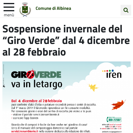
Comune di Albinea
menù
Cerca
Sospensione invernale del
Entra in Comune
Vivi Albinea
nel
“Giro Verde” dal 4 dicembre
sito
Unione Colline Matildiche
al 28 febbraio