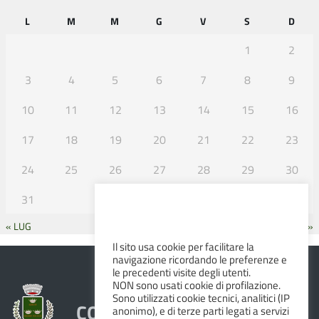
L
M
M
G
V
S
D
1
2
3
4
5
6
7
8
9
10
11
12
13
14
15
16
17
18
19
20
21
22
23
24
25
26
27
28
29
30
31
« LUG
SET »
Il sito usa cookie per facilitare la
navigazione ricordando le preferenze e
le precedenti visite degli utenti.
NON sono usati cookie di profilazione.
Sono utilizzati cookie tecnici, analitici (IP
COMUNE DI ALBINEA
anonimo), e di terze parti legati a servizi