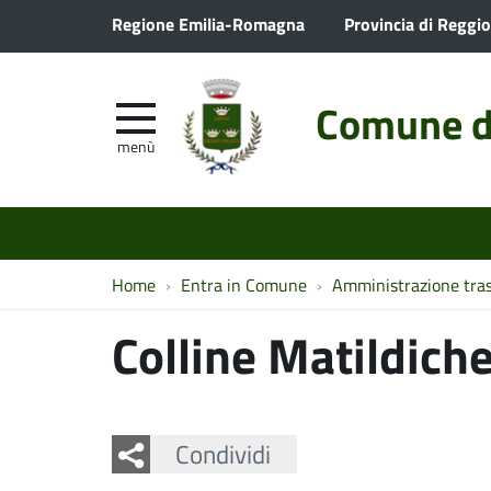
Regione Emilia-Romagna
Provincia di Reggio
Comune d
menù
Home
Entra in Comune
Amministrazione tra
Colline Matildich
Facebook
Twitter
Whatsapp
Condividi