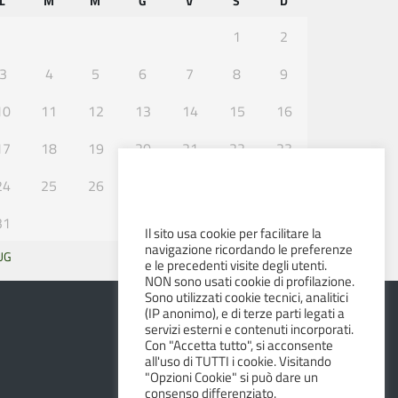
L
M
M
G
V
S
D
1
2
3
4
5
6
7
8
9
10
11
12
13
14
15
16
17
18
19
20
21
22
23
24
25
26
27
28
29
30
31
Il sito usa cookie per facilitare la
navigazione ricordando le preferenze
UG
SET »
e le precedenti visite degli utenti.
NON sono usati cookie di profilazione.
Sono utilizzati cookie tecnici, analitici
(IP anonimo), e di terze parti legati a
servizi esterni e contenuti incorporati.
Con "Accetta tutto", si acconsente
all'uso di TUTTI i cookie. Visitando
"Opzioni Cookie" si può dare un
consenso differenziato.