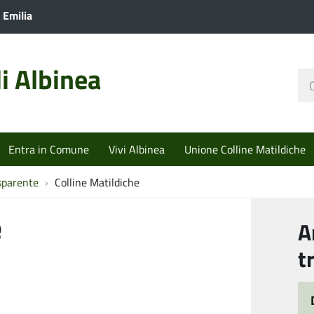
 Emilia
i Albinea
Ce
nel
sit
Entra in Comune
Vivi Albinea
Unione Colline Matildiche
sparente
Colline Matildiche
e
A
t