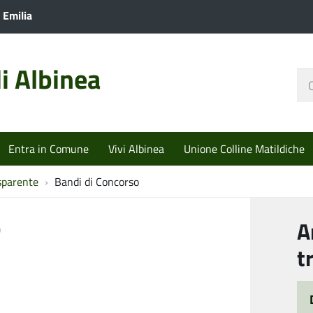
 Emilia
i Albinea
Ce
nel
sit
Entra in Comune
Vivi Albinea
Unione Colline Matildiche
sparente
Bandi di Concorso
o
A
t