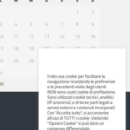
L
M
M
G
V
S
D
1
2
3
4
5
6
7
8
9
10
11
12
13
14
15
16
17
18
19
20
21
22
23
24
25
26
27
28
29
30
31
Il sito usa cookie per facilitare la
navigazione ricordando le preferenze
UG
SET »
e le precedenti visite degli utenti.
NON sono usati cookie di profilazione.
Sono utilizzati cookie tecnici, analitici
(IP anonimo), e di terze parti legati a
servizi esterni e contenuti incorporati.
Con "Accetta tutto", si acconsente
all'uso di TUTTI i cookie. Visitando
"Opzioni Cookie" si può dare un
consenso differenziato.