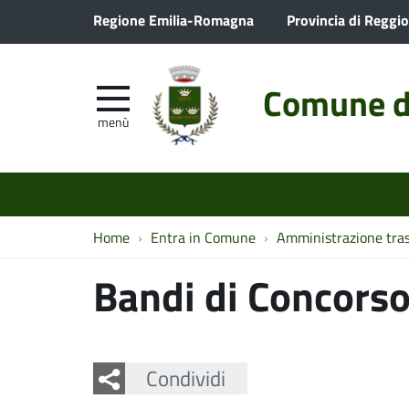
Regione Emilia-Romagna
Provincia di Reggio
Comune d
menù
Home
Entra in Comune
Amministrazione tra
Bandi di Concors
Facebook
Twitter
Whatsapp
Condividi