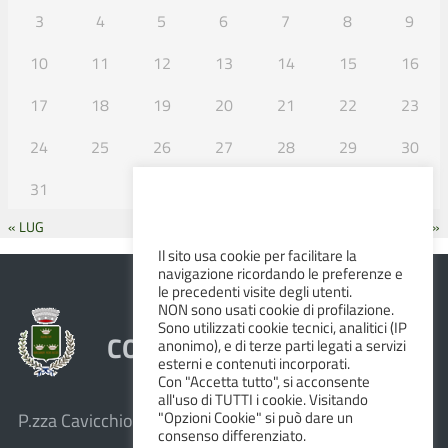
3
4
5
6
7
8
9
10
11
12
13
14
15
16
17
18
19
20
21
22
23
24
25
26
27
28
29
30
31
« LUG
SET »
Il sito usa cookie per facilitare la
navigazione ricordando le preferenze e
le precedenti visite degli utenti.
NON sono usati cookie di profilazione.
Sono utilizzati cookie tecnici, analitici (IP
COMUNE DI ALBINEA
anonimo), e di terze parti legati a servizi
esterni e contenuti incorporati.
Con "Accetta tutto", si acconsente
all'uso di TUTTI i cookie. Visitando
"Opzioni Cookie" si può dare un
P.zza Cavicchioni, 8 – 42020 Albinea (R.E.)
consenso differenziato.