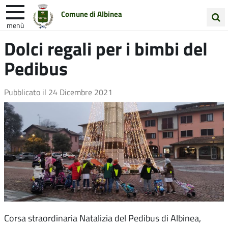
Comune di Albinea
menù
Cerca
Dolci regali per i bimbi del
Entra in Comune
Vivi Albinea
nel
Pedibus
sito
Unione Colline Matildiche
Pubblicato il
24 Dicembre 2021
Corsa straordinaria Natalizia del Pedibus di Albinea,