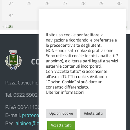
24
25
26
27
28
29
30
31
« LUG
SET »
Il sito usa cookie per facilitare la
navigazione ricordando le preferenze e
le precedenti visite degli utenti.
NON sono usati cookie di profilazione.
Sono utilizzati cookie tecnici, analitici (IP
COMUNE DI ALBINEA
anonimo), e di terze parti legati a servizi
esterni e contenuti incorporati.
Con "Accetta tutto", si acconsente
all'uso di TUTTI i cookie. Visitando
"Opzioni Cookie" si può dare un
P.zza Cavicchioni, 8 – 42020 Albinea (R.E.)
consenso differenziato.
Ulteriori informazioni
Tel. 0522 590211 – Fax 0522 590236
P.IVA 00441130358
Opzioni Cookie
Rifiuta tutti
E-mail:
protocollo@comune.albinea.re.it
Pec:
albinea@cert.provincia.re.it
Accetta tutti