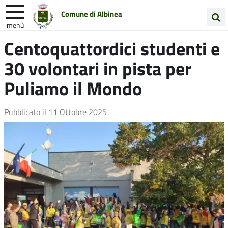
Comune di Albinea
menù
Cerca
Centoquattordici studenti e
Entra in Comune
Vivi Albinea
nel
30 volontari in pista per
sito
Unione Colline Matildiche
Puliamo il Mondo
Pubblicato il
11 Ottobre 2025