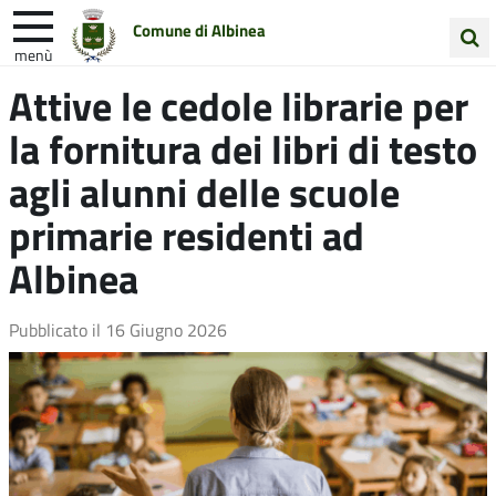
Comune di Albinea
menù
Cerca
Attive le cedole librarie per
Entra in Comune
Vivi Albinea
nel
la fornitura dei libri di testo
sito
Unione Colline Matildiche
agli alunni delle scuole
primarie residenti ad
Albinea
Pubblicato il
16 Giugno 2026