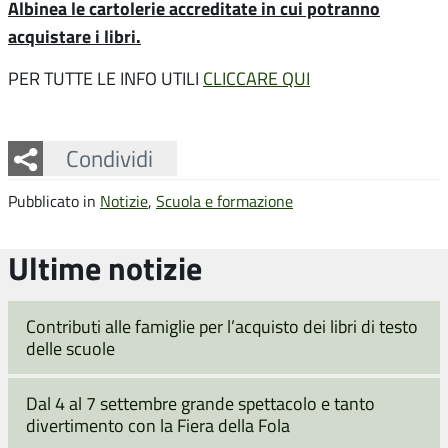
Albinea le cartolerie accreditate in cui potranno
acquistare i libri.
PER TUTTE LE INFO UTILI
CLICCARE QUI
Facebook
Twitter
Whatsapp
Condividi
Pubblicato in
Notizie
,
Scuola e formazione
Ultime notizie
Contributi alle famiglie per l’acquisto dei libri di testo
delle scuole
Dal 4 al 7 settembre grande spettacolo e tanto
divertimento con la Fiera della Fola