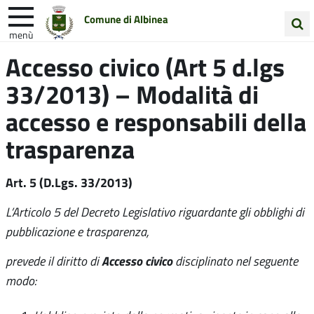
Comune di Albinea
menù
Cerca
Accesso civico (Art 5 d.lgs
Entra in Comune
Vivi Albinea
nel
33/2013) – Modalità di
sito
Unione Colline Matildiche
accesso e responsabili della
trasparenza
Art. 5 (D.Lgs. 33/2013)
L’Articolo 5 del Decreto Legislativo riguardante gli obblighi di
pubblicazione e trasparenza,
Accesso civico
prevede il diritto di
disciplinato nel seguente
modo: