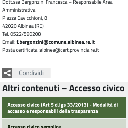
Dott.ssa Bergonzini Francesca – Responsabile Area
Amministrativa
Piazza Cavicchioni, 8
42020 Albinea (RE)
Tel. 0522/590208
f.bergonzini@comune.albinea.re.it
Email:
Posta certificata :albinea@cert.provincia.re.it
Facebook
Twitter
Whatsapp
Condividi
Altri contenuti – Accesso civico
Accesso civico (Art 5 d.lgs 33/2013) - Modalità di
accesso e responsabili della trasparenza
Accesso civico semplice