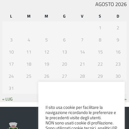
AGOSTO 2026
L
M
M
G
V
S
D
1
2
3
4
5
6
7
8
9
10
11
12
13
14
15
16
17
18
19
20
21
22
23
24
25
26
27
28
29
30
31
« LUG
SET »
Il sito usa cookie per facilitare la
navigazione ricordando le preferenze e
le precedenti visite degli utenti.
NON sono usati cookie di profilazione.
Sono utilizzati cookie tecnici, analitici (IP