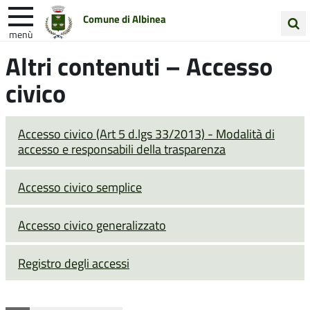
Comune di Albinea
menù
Cerca
Altri contenuti – Accesso
Entra in Comune
Vivi Albinea
nel
civico
sito
Unione Colline Matildiche
Accesso civico (Art 5 d.lgs 33/2013) - Modalità di
accesso e responsabili della trasparenza
Accesso civico semplice
Accesso civico generalizzato
Registro degli accessi