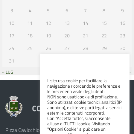
3
4
5
6
7
8
9
10
11
12
13
14
15
16
17
18
19
20
21
22
23
24
25
26
27
28
29
30
31
« LUG
SET »
Il sito usa cookie per facilitare la
navigazione ricordando le preferenze e
le precedenti visite degli utenti.
NON sono usati cookie di profilazione.
Sono utilizzati cookie tecnici, analitici (IP
COMUNE DI ALBINEA
anonimo), e di terze parti legati a servizi
esterni e contenuti incorporati.
Con "Accetta tutto", si acconsente
all'uso di TUTTI i cookie. Visitando
"Opzioni Cookie" si può dare un
P.zza Cavicchioni, 8 – 42020 Albinea (R.E.)