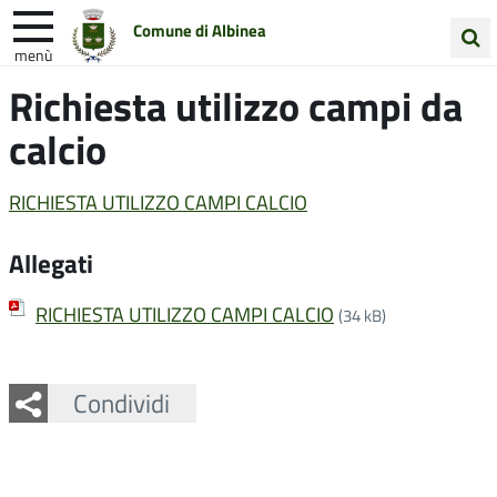
Comune di Albinea
menù
Cerca
Richiesta utilizzo campi da
Entra in Comune
Vivi Albinea
nel
calcio
sito
Unione Colline Matildiche
RICHIESTA UTILIZZO CAMPI CALCIO
Allegati
RICHIESTA UTILIZZO CAMPI CALCIO
(34 kB)
Facebook
Twitter
Whatsapp
Condividi