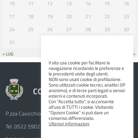
10
11
12
13
14
15
16
17
18
19
20
21
22
23
24
25
26
27
28
29
30
31
« LUG
SET »
Il sito usa cookie per facilitare la
navigazione ricordando le preferenze e
le precedenti visite degli utenti.
NON sono usati cookie di profilazione.
Sono utilizzati cookie tecnici, analitici (IP
COMUNE DI ALBINEA
anonimo), e di terze parti legati a servizi
esterni e contenuti incorporati.
Con "Accetta tutto", si acconsente
all'uso di TUTTI i cookie. Visitando
"Opzioni Cookie" si può dare un
P.zza Cavicchioni, 8 – 42020 Albinea (R.E.)
consenso differenziato.
Ulteriori informazioni
Tel. 0522 590211 – Fax 0522 590236